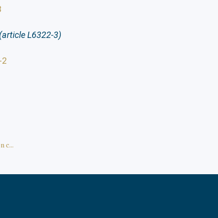
3
article L6322-3)
2-2
Puis-je partir en vacances à l’étranger pendant mon chômage ?